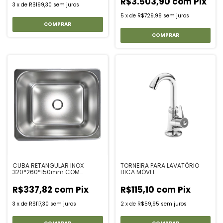
R$3.503,90
com
Pix
3
x
de
R$199,30
sem juros
5
x
de
R$729,98
sem juros
CUBA RETANGULAR INOX
TORNEIRA PARA LAVATÓRIO
320*260*150mm COM
BICA MÓVEL
VALVULA E ACESSORIOS
R$337,82
com
Pix
R$115,10
com
Pix
3
x
de
R$117,30
sem juros
2
x
de
R$59,95
sem juros