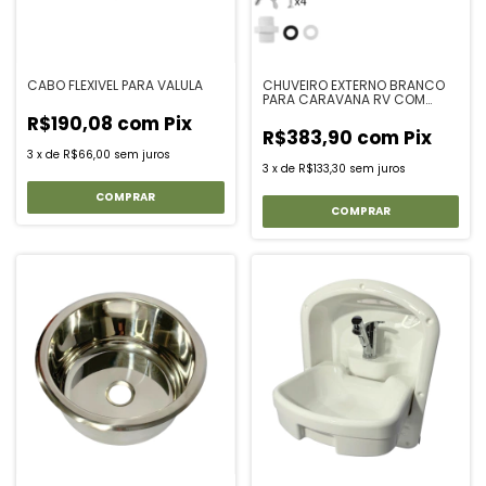
CABO FLEXIVEL PARA VALULA
CHUVEIRO EXTERNO BRANCO
PARA CARAVANA RV COM
TRAVA MONOCOMANDO
R$190,08
com
Pix
QUENTE E FRIA
R$383,90
com
Pix
3
x
de
R$66,00
sem juros
3
x
de
R$133,30
sem juros