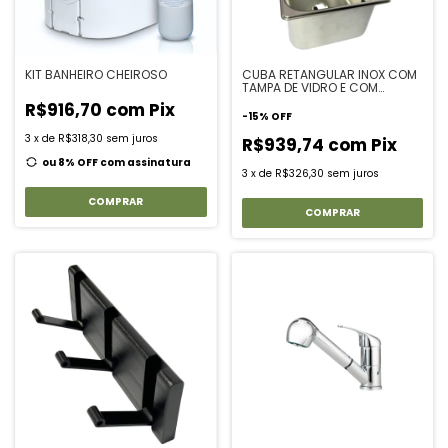
KIT BANHEIRO CHEIROSO
CUBA RETANGULAR INOX COM
TAMPA DE VIDRO E COM
TORNEIRA
R$916,70
com
Pix
-
15
%
OFF
3
x
de
R$318,30
sem juros
R$939,74
com
Pix
ou 8% OFF
com assinatura
3
x
de
R$326,30
sem juros
COMPRAR