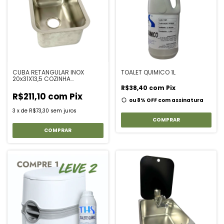
CUBA RETANGULAR INOX
TOALET QUIMICO 1L
20x31X13,5 COZINHA
MOTORHOME
R$38,40
com
Pix
R$211,10
com
Pix
ou 8% OFF
com assinatura
3
x
de
R$73,30
sem juros
COMPRAR