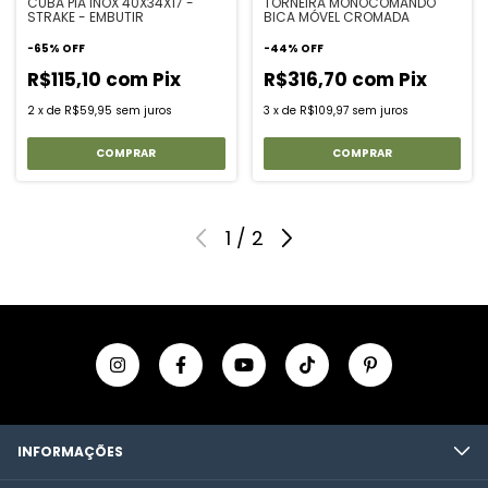
CUBA PIA INOX 40X34X17 -
TORNEIRA MONOCOMANDO
STRAKE - EMBUTIR
BICA MÓVEL CROMADA
-
65
%
OFF
-
44
%
OFF
R$115,10
com
Pix
R$316,70
com
Pix
2
x
de
R$59,95
sem juros
3
x
de
R$109,97
sem juros
1
/
2
INFORMAÇÕES