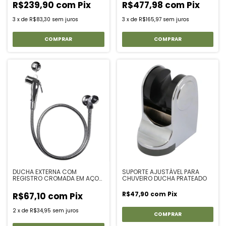
R$239,90
com
Pix
R$477,98
com
Pix
3
x
de
R$83,30
sem juros
3
x
de
R$165,97
sem juros
DUCHA EXTERNA COM
SUPORTE AJUSTÁVEL PARA
REGISTRO CROMADA EM AÇO
CHUVEIRO DUCHA PRATEADO
INOX E ABS
R$47,90
com
Pix
R$67,10
com
Pix
2
x
de
R$34,95
sem juros