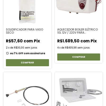
SOLIDIFICADOR PARA VASO
AQUECEDOR BOILER ELÉTRICO
SECO
10L 12V / 220V PARA
MOTORHOME RV E TRAILER
R$57,60
com
Pix
R$1.689,50
com
Pix
2
x
de
R$30,00
sem juros
4
x
de
R$439,98
sem juros
ou 7% OFF
com assinatura
COMPRAR