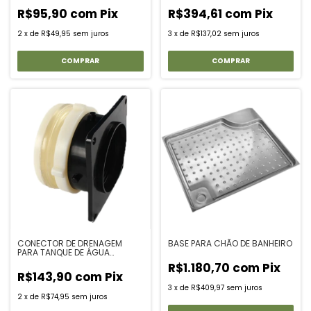
R$95,90
com
Pix
R$394,61
com
Pix
2
x
de
R$49,95
sem juros
3
x
de
R$137,02
sem juros
CONECTOR DE DRENAGEM
BASE PARA CHÃO DE BANHEIRO
PARA TANQUE DE ÁGUA
MOTORHOME RV
R$1.180,70
com
Pix
R$143,90
com
Pix
3
x
de
R$409,97
sem juros
2
x
de
R$74,95
sem juros