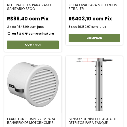
REFIL PACOTES PARA VASO
CUBA OVAL PARA MOTORHOME
SANITARIO SECO
E TRAILER
R$86,40
com
Pix
R$403,10
com
Pix
2
x
de
R$45,00
sem juros
3
x
de
R$139,97
sem juros
ou 7% OFF
com assinatura
COMPRAR
EXAUSTOR 100MM 220V PARA
SENSOR DE NÍVEL DE ÁGUA DE
BANHEIRO DE MOTORHOME E
DETRITOS PARA TANQUE
TRAILER
MOTORHOME 12V