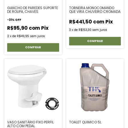
GANCHO DE PAREDES SUPORTE
TORNEIRA MONOCOMANDO
DE ROUPA, CHAVES
QUE VIRA CHUVEIRO CROMADA
-
31
%
OFF
R$441,50
com
Pix
R$95,90
com
Pix
3
x
de
R$153,30
sem juros
2
x
de
R$49,95
sem juros
VASO SANITÁRIO FIXO PERFIL
TOALET QUIMICO 5L
ALTO COM PEDAL