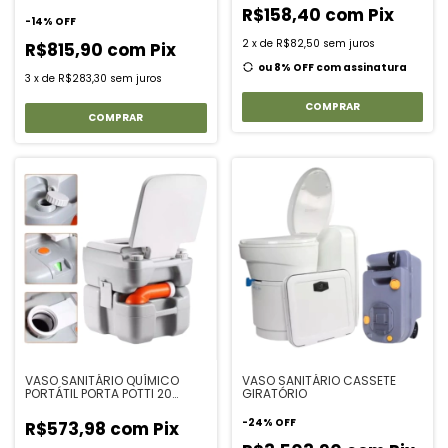
R$158,40
com
Pix
-
14
%
OFF
2
x
de
R$82,50
sem juros
R$815,90
com
Pix
ou 8% OFF
com assinatura
3
x
de
R$283,30
sem juros
COMPRAR
VASO SANITÁRIO QUÍMICO
VASO SANITÁRIO CASSETE
PORTÁTIL PORTA POTTI 20
GIRATÓRIO
LITROS PREMIUM
-
24
%
OFF
R$573,98
com
Pix