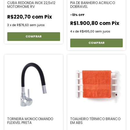
CUBA REDONDA INOX 22,5x12
PIA DE BANHEIRO ACRILICO
MOTORHOME RV
DOBRAVEL
-
13
%
OFF
R$220,70
com
Pix
R$1.900,80
com
Pix
3
x
de
R$76,63
sem juros
4
x
de
R$495,00
sem juros
TORNEIRA MONOCOMANDO
TOALHEIRO TÉRMICO BRANCO
FLEXIVEL PRETA
EM ABS