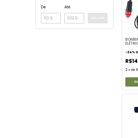
De
Até
APLICAR
BOMBA
ELÉTRI
-
24
%
O
R$1
2
x
de
R