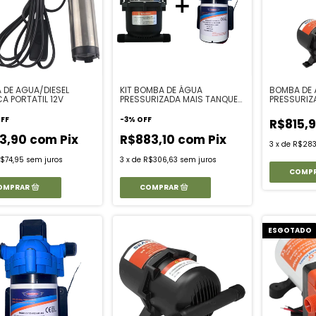
 DE AGUA/DIESEL
KIT BOMBA DE ÁGUA
BOMBA DE 
CA PORTATIL 12V
PRESSURIZADA MAIS TANQUE
PRESSURIZ
ACUMULADOR
ACUMULAD
FF
-
3
%
OFF
R$815,
43,90
com
Pix
R$883,10
com
Pix
3
x
de
R$283
$74,95
sem juros
3
x
de
R$306,63
sem juros
ESGOTADO