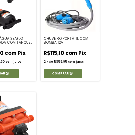
ÁGUA SEAFLO
CHUVEIRO PORTÁTIL COM
ADA COM TANQUE
BOMBA 12V
OR
90
com
Pix
R$115,10
com
Pix
,30
sem juros
2
x
de
R$59,95
sem juros