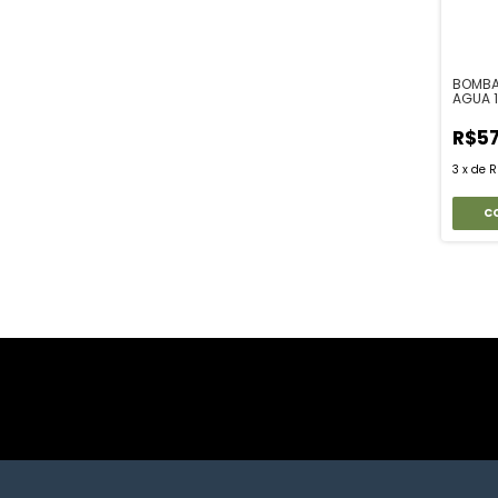
BOMBA
AGUA 1
R$5
3
x
de
R