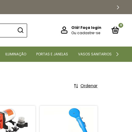
0
Olá!
Faça login
Ou cadastre-se
ILUMINAÇÃO
PORTAS E JANELAS
VASOS SANITARIOS
CONT
Ordenar