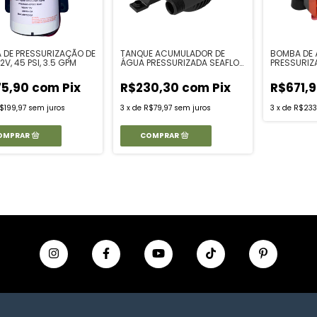
 DE PRESSURIZAÇÃO DE
TANQUE ACUMULADOR DE
BOMBA DE
2V, 45 PSI, 3.5 GPM
ÁGUA PRESSURIZADA SEAFLO
PRESSURIZA
0,75 LITROS
55PSI, COM
75,90
com
Pix
R$230,30
com
Pix
R$671,
$199,97
sem juros
3
x
de
R$79,97
sem juros
3
x
de
R$233