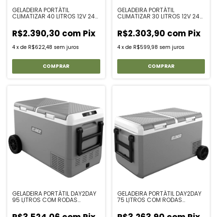
GELADEIRA PORTÁTIL
GELADEIRA PORTÁTIL
CLIMATIZAR 40 LITROS 12V 24V
CLIMATIZAR 30 LITROS 12V 24V
110V 220V BLUETOOTH USB -
110V 220V BLUETOOTH USB -
CAMINHÃO CAMPING
CAMINHÃO CAMPING
R$2.390,30
com
Pix
R$2.303,90
com
Pix
4
x
de
R$622,48
sem juros
4
x
de
R$599,98
sem juros
GELADEIRA PORTÁTIL DAY2DAY
GELADEIRA PORTÁTIL DAY2DAY
95 LITROS COM RODAS
75 LITROS COM RODAS
12V/24V
12V/24V
R$3.524,06
com
Pix
R$3.263,90
com
Pix