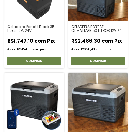
Geladeira Portátil Black 35
GELADEIRA PORTÁTIL
Litros 12V/24V
CLIMATIZAR 50 LITROS 12V 24V
110V 220V BLUETOOTH USB -
CAMINHÃO CAMPING
R$1.747,10
com
Pix
R$2.486,30
com
Pix
4
x
de
R$454,98
sem juros
4
x
de
R$647,48
sem juros