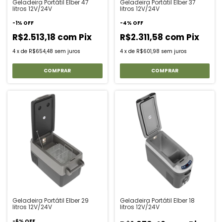
Geladeira Portátil Elber 47
Geladeira Portátil Elber 37
litros 12V/24V
litros 12V/24V
-
1
%
OFF
-
4
%
OFF
R$2.513,18
com
Pix
R$2.311,58
com
Pix
4
x
de
R$654,48
sem juros
4
x
de
R$601,98
sem juros
Geladeira Portátil Elber 29
Geladeira Portátil Elber 18
litros 12V/24V
litros 12V/24V
-
6
%
OFF