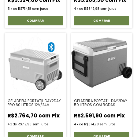
5
x
de
R$734,18
sem juros
4
x
de
R$849,98
sem juros
GELADEIRA PORTÁTIL DAY2DAY
GELADEIRA PORTÁTIL DAY2DAY
PRO 60 LITROS 12V/24V
50 LITROS COM RODAS
12V/24V
R$2.764,70
com
Pix
R$2.591,90
com
Pix
4
x
de
R$719,98
sem juros
4
x
de
R$674,98
sem juros