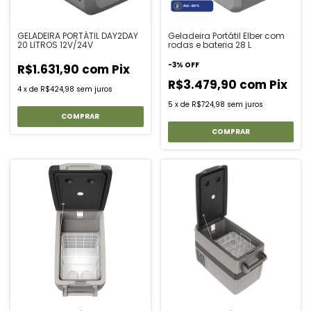
GELADEIRA PORTÁTIL DAY2DAY
Geladeira Portátil Elber com
20 LITROS 12V/24V
rodas e bateria 28 L
-
3
%
OFF
R$1.631,90
com
Pix
R$3.479,90
com
Pix
4
x
de
R$424,98
sem juros
5
x
de
R$724,98
sem juros